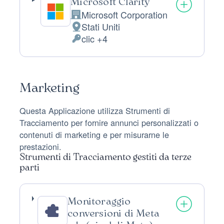
Microsoft Clarity
Microsoft Corporation
Azienda:
Stati Uniti
Luogo
clic +4
del
Dati
trattamento:
Personali
trattati:
Marketing
Questa Applicazione utilizza Strumenti di
Tracciamento per fornire annunci personalizzati o
contenuti di marketing e per misurarne le
prestazioni.
Strumenti di Tracciamento gestiti da terze
parti
Monitoraggio
conversioni di Meta