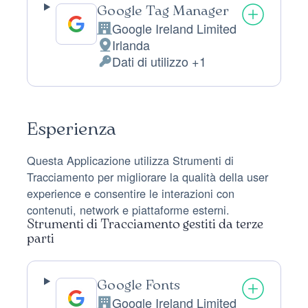
Google Tag Manager
Google Ireland Limited
Azienda:
Irlanda
Luogo
Dati di utilizzo +1
del
Dati
trattamento:
Personali
trattati:
Esperienza
Questa Applicazione utilizza Strumenti di
Tracciamento per migliorare la qualità della user
experience e consentire le interazioni con
contenuti, network e piattaforme esterni.
Strumenti di Tracciamento gestiti da terze
parti
Google Fonts
Google Ireland Limited