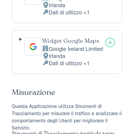
Azienda:
Irlanda
Luogo
Dati di utilizzo +1
del
Dati
trattamento:
Personali
trattati:
Widget Google Maps
Google Ireland Limited
Azienda:
Irlanda
Luogo
Dati di utilizzo +1
del
Dati
trattamento:
Personali
trattati:
Misurazione
Questa Applicazione utilizza Strumenti di
Tracciamento per misurare il traffico e analizzare il
comportamento degli Utenti per migliorare il
Servizio.