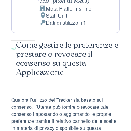
ads (pixel di Meta)
Meta Platforms, Inc.
Azienda:
Stati Uniti
Luogo
Dati di utilizzo +1
del
Dati
trattamento:
Personali
trattati:
Come gestire le preferenze e
prestare o revocare il
consenso su questa
Applicazione
Qualora l’utilizzo dei Tracker sia basato sul
consenso, l’Utente può fornire o revocare tale
consenso impostando o aggiornando le proprie
preferenze tramite il relativo pannello delle scelte
in materia di privacy disponibile su questa