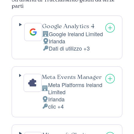
Strumenti di Tracciamento gestiti da terze
parti
Google Analytics 4
Google Ireland Limited
Azienda:
Irlanda
Luogo
Dati di utilizzo +3
del
Dati
trattamento:
Personali
trattati:
Meta Events Manager
Meta Platforms Ireland
Azienda:
Limited
Irlanda
Luogo
clic +4
del
Dati
trattamento:
Personali
trattati: