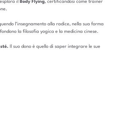
esplora il
Body Flying
, certificandosi come trainer
one.
seguendo l’insegnamento alla radice, nella sua forma
 fondono la filosofia yogica e la medicina cinese.
sté.
Il suo dono è quello di saper integrare le sue