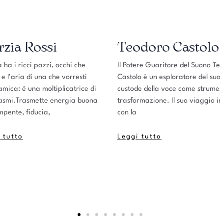
ia Rossi
Teodoro Castolo
 i ricci pazzi, occhi che
Il Potere Guaritore del Suono Teo
l’aria di una che vorresti
Castolo è un esploratore del suon
ca: è una moltiplicatrice di
custode della voce come strument
mi.Trasmette energia buona
trasformazione. Il suo viaggio ini
ente, fiducia,
con la
utto
Leggi tutto