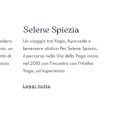
Selene Spiezia
Sara Ru
doro
Un viaggio tra Yoga, Ayurveda e
Un’anima nomade
o, un
benessere olistico Per Selene Spiezia,
Yoga Sara Ruoc
o di
il percorso nella Via dello Yoga inizia
certificata di Y
zia
nel 2010 con l’incontro con l’Hatha
Vinyasa e Hath
Yoga, un’esperienza
profonda passio
Leggi tutto
Leggi tutto