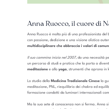
Anna Ruocco, il cuore di 
Anna Ruocco è molto più di una professionista del b
con passione, dedizione e una visione olistica aute
multidisciplinare che abbraccia i valori di comu
Il suo cammino inizia nel 2007
, da una necessità pe
un percorso di studi e pratica che la porta a dive
meditazione
e allo
yoga
, strumenti che aprono in 
Lo studio della
Medicina Tradizionale Cinese
la gu
meditazione, PNL, riequilibrio dei chakra ed equili
formazione condotti da luminari internazionali co
Ma la sua sete di conoscenza non si ferma. Anna 