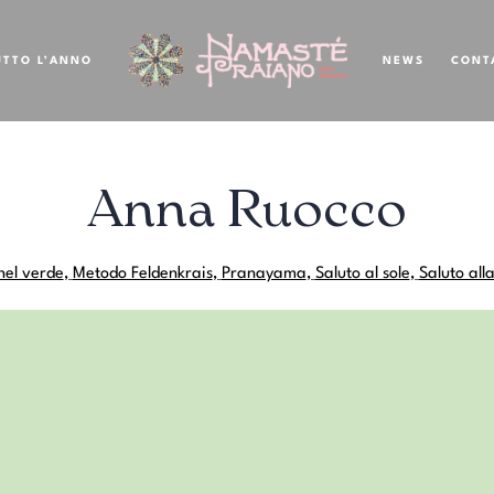
UTTO L’ANNO
NEWS
CONT
Anna Ruocco
nel verde
,
Metodo Feldenkrais
,
Pranayama
,
Saluto al sole
,
Saluto all