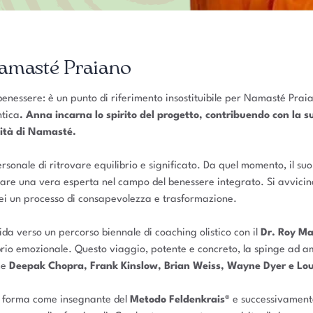
Namasté Praiano
enessere: è un punto di riferimento insostituibile per Namasté Praian
ntica
.
Anna incarna lo spirito del progetto, contribuendo con la s
nità di Namasté.
rsonale di ritrovare equilibrio e significato. Da quel momento, il suo 
ntare una vera esperta nel campo del benessere integrato. Si avvicin
lei un processo di consapevolezza e trasformazione.
ida verso un percorso biennale di coaching olistico con il
Dr. Roy Ma
brio emozionale. Questo viaggio, potente e concreto, la spinge ad a
me
Deepak Chopra, Frank Kinslow, Brian Weiss, Wayne Dyer e Lou
si forma come insegnante del
Metodo Feldenkrais®
e successivament