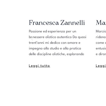
Francesca Zannelli
Marz
eari, quelli
Passione ed esperienza per un
Marzia ha
tativi. Ho
benessere olistico autentico Da quasi
ridono e 
 per la
trent’anni mi dedico con amore e
come ami
è vagare qua
impegno allo studio e alla pratica
entusias
delle discipline olistiche, esplorando
e diromp
Leggi tutto
Leggi t